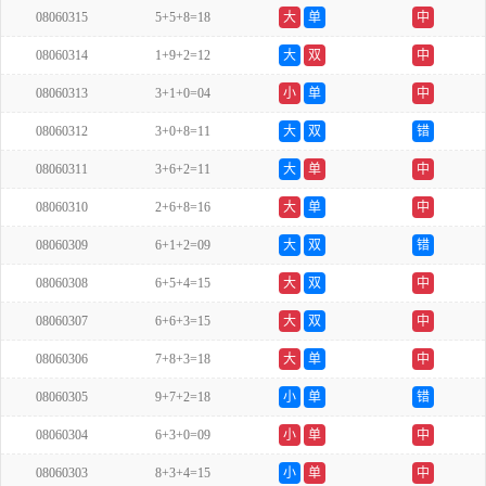
08060315
5+5+8=18
大
单
中
08060314
1+9+2=12
大
双
中
08060313
3+1+0=04
小
单
中
08060312
3+0+8=11
大
双
错
08060311
3+6+2=11
大
单
中
08060310
2+6+8=16
大
单
中
08060309
6+1+2=09
大
双
错
08060308
6+5+4=15
大
双
中
08060307
6+6+3=15
大
双
中
08060306
7+8+3=18
大
单
中
08060305
9+7+2=18
小
单
错
08060304
6+3+0=09
小
单
中
08060303
8+3+4=15
小
单
中