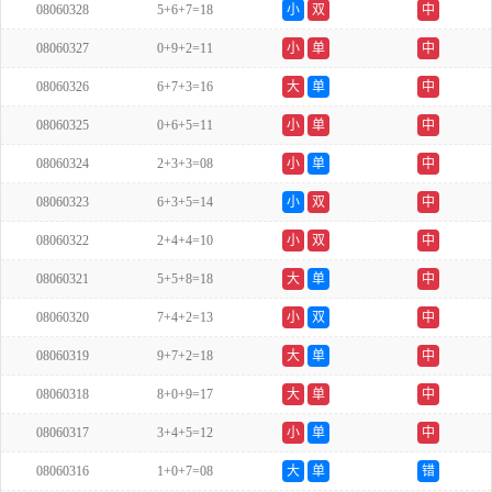
08060328
5+6+7=18
小
双
中
08060327
0+9+2=11
小
单
中
08060326
6+7+3=16
大
单
中
08060325
0+6+5=11
小
单
中
08060324
2+3+3=08
小
单
中
08060323
6+3+5=14
小
双
中
08060322
2+4+4=10
小
双
中
08060321
5+5+8=18
大
单
中
08060320
7+4+2=13
小
双
中
08060319
9+7+2=18
大
单
中
08060318
8+0+9=17
大
单
中
08060317
3+4+5=12
小
单
中
08060316
1+0+7=08
大
单
错