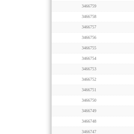
3466759
3466758
3466757
3466756
3466755
3466754
3466753
3466752
3466751
3466750
3466749
3466748
3466747