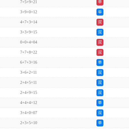
7+5+9=21
单
3+9+0=12
单
4+7+3=14
双
3+3+9=15
双
0+0+4=04
双
7+7+8=22
双
6+7+3=16
单
3+6+2=11
双
2+4+5=11
双
2+4+9=15
双
4+4+4=12
单
3+4+0=07
双
2+3+5=10
单