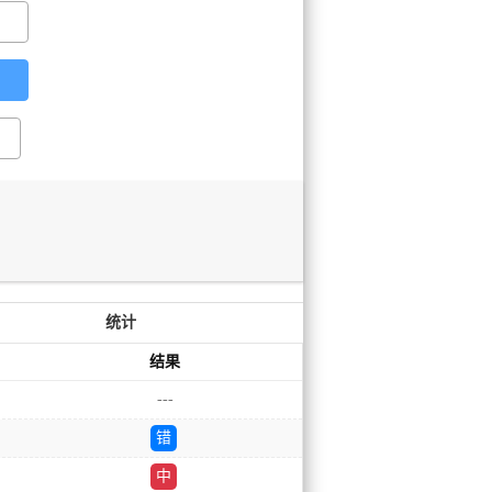
统计
结果
---
错
中