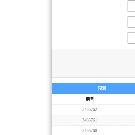
预测
期号
3466762
3466761
3466760