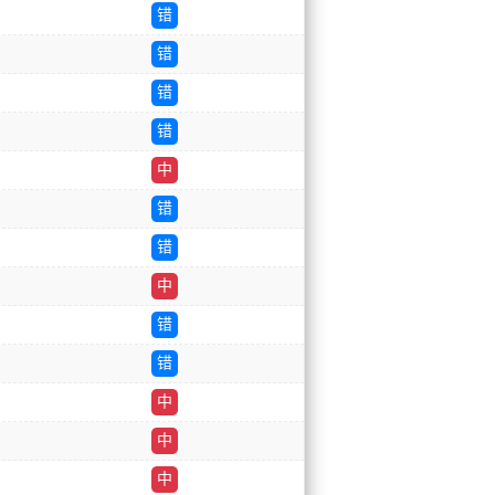
错
错
错
错
中
错
错
中
错
错
中
中
中