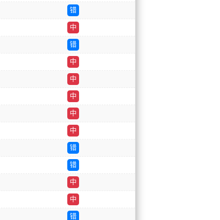
错
中
错
中
中
中
中
中
错
错
中
中
错