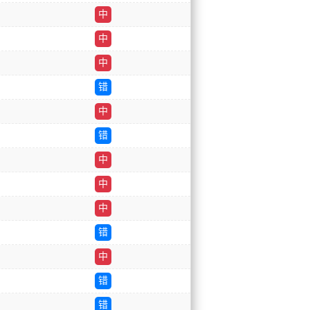
中
中
中
错
中
错
中
中
中
错
中
错
错