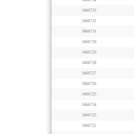
3466733
3466732
3466731
3466730
3466729
3466728
3466727
3466726
3466725
3466724
3466723
3466722