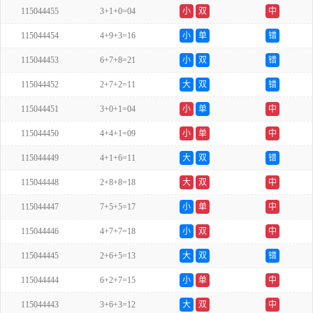
115044455
3+1+0=04
小
双
中
115044454
4+9+3=16
小
单
错
115044453
6+7+8=21
小
双
错
115044452
2+7+2=11
大
双
错
115044451
3+0+1=04
小
单
中
115044450
4+4+1=09
小
单
中
115044449
4+1+6=11
大
双
错
115044448
2+8+8=18
大
双
中
115044447
7+5+5=17
小
单
中
115044446
4+7+7=18
小
双
中
115044445
2+6+5=13
大
双
错
115044444
6+2+7=15
小
单
中
115044443
3+6+3=12
大
双
中