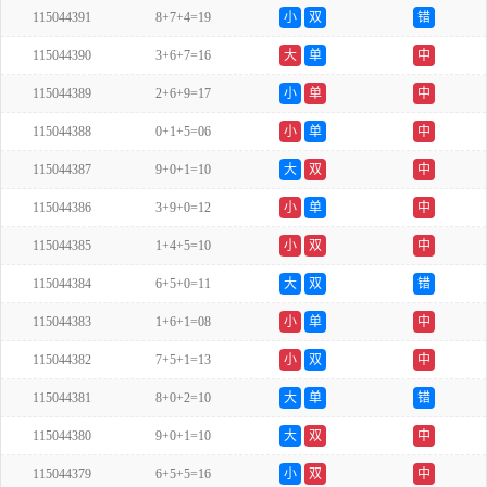
115044391
8+7+4=19
小
双
错
115044390
3+6+7=16
大
单
中
115044389
2+6+9=17
小
单
中
115044388
0+1+5=06
小
单
中
115044387
9+0+1=10
大
双
中
115044386
3+9+0=12
小
单
中
115044385
1+4+5=10
小
双
中
115044384
6+5+0=11
大
双
错
115044383
1+6+1=08
小
单
中
115044382
7+5+1=13
小
双
中
115044381
8+0+2=10
大
单
错
115044380
9+0+1=10
大
双
中
115044379
6+5+5=16
小
双
中