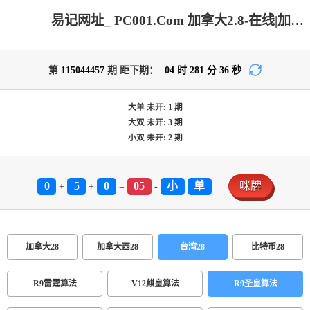
易记网址_ PC001.Com 加拿大2.8-在线|加拿大pc2.8预测-在线预测|PC结果查询|加拿大2.8走势咪牌预测|加拿大在线咪牌_火热优质的预测网站!
第
115044457
期 距下期：
04
时
281
分
36
秒
大单
未开:
1
期
大双
未开:
3
期
小双
未开:
2
期
0
5
0
05
小
单
咪牌
+
+
=
-
加拿大28
加拿大西28
台湾28
比特币28
R9雷霆算法
V12麒皇算法
R9圣皇算法