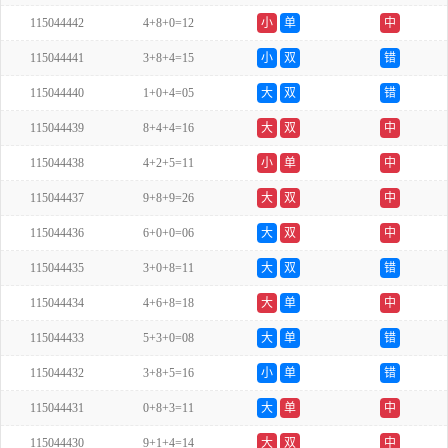
115044442
4+8+0=12
小
单
中
115044441
3+8+4=15
小
双
错
115044440
1+0+4=05
大
双
错
115044439
8+4+4=16
大
双
中
115044438
4+2+5=11
小
单
中
115044437
9+8+9=26
大
双
中
115044436
6+0+0=06
大
双
中
115044435
3+0+8=11
大
双
错
115044434
4+6+8=18
大
单
中
115044433
5+3+0=08
大
单
错
115044432
3+8+5=16
小
单
错
115044431
0+8+3=11
大
单
中
115044430
9+1+4=14
大
双
中