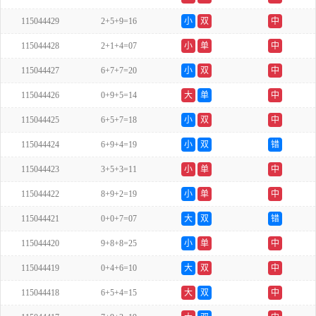
115044429
2+5+9=16
小
双
中
115044428
2+1+4=07
小
单
中
115044427
6+7+7=20
小
双
中
115044426
0+9+5=14
大
单
中
115044425
6+5+7=18
小
双
中
115044424
6+9+4=19
小
双
错
115044423
3+5+3=11
小
单
中
115044422
8+9+2=19
小
单
中
115044421
0+0+7=07
大
双
错
115044420
9+8+8=25
小
单
中
115044419
0+4+6=10
大
双
中
115044418
6+5+4=15
大
双
中