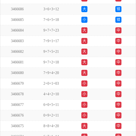
3466686
3+6+3=12
大
错
3466685
7+6+5=18
小
错
3466684
9+7+7=23
大
中
3466683
7+9+1=17
大
中
3466682
9+7+5=21
大
中
3466681
9+7+2=18
大
中
3466680
7+9+4=20
大
中
3466679
2+0+1=03
小
中
3466678
4+4+2=10
小
中
3466677
6+0+5=11
小
中
3466676
0+9+2=11
小
中
3466675
8+8+4=20
大
中