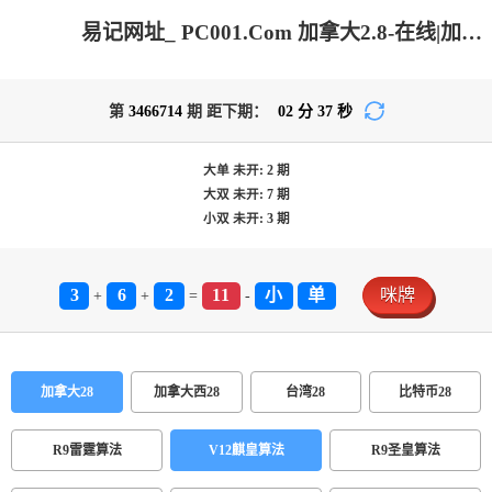
易记网址_ PC001.Com 加拿大2.8-在线|加拿大pc2.8预测-在线预测|PC结果查询|加拿大2.8走势咪牌预测|加拿大在线咪牌_火热优质的预测网站!
第
3466714
期 距下期：
02
分
37
秒
大单
未开:
2
期
大双
未开:
7
期
小双
未开:
3
期
3
6
2
11
小
单
咪牌
+
+
=
-
加拿大28
加拿大西28
台湾28
比特币28
R9雷霆算法
V12麒皇算法
R9圣皇算法