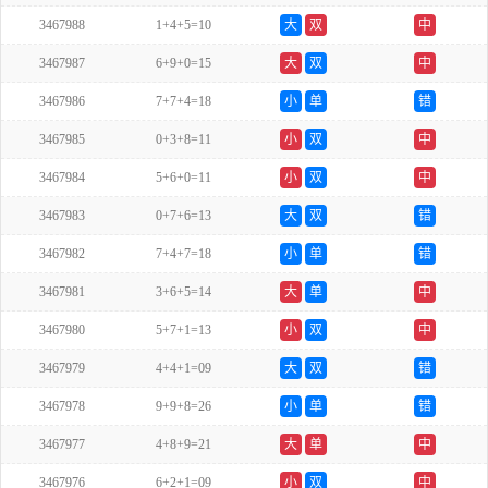
3467988
1+4+5=10
大
双
中
3467987
6+9+0=15
大
双
中
3467986
7+7+4=18
小
单
错
3467985
0+3+8=11
小
双
中
3467984
5+6+0=11
小
双
中
3467983
0+7+6=13
大
双
错
3467982
7+4+7=18
小
单
错
3467981
3+6+5=14
大
单
中
3467980
5+7+1=13
小
双
中
3467979
4+4+1=09
大
双
错
3467978
9+9+8=26
小
单
错
3467977
4+8+9=21
大
单
中
3467976
6+2+1=09
小
双
中