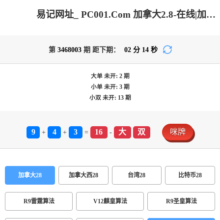
易记网址_ PC001.Com 加拿大2.8-在线|加拿大pc2.8预测-在线预测|PC结果查询|加拿大2.8走势咪牌预测|加拿大在线咪牌_火热优质的预测网站!
第
3468003
期 距下期：
02
分
14
秒
大单
未开:
2
期
小单
未开:
3
期
小双
未开:
13
期
9
4
3
16
大
双
咪牌
+
+
=
-
加拿大28
加拿大西28
台湾28
比特币28
R9雷霆算法
V12麒皇算法
R9圣皇算法