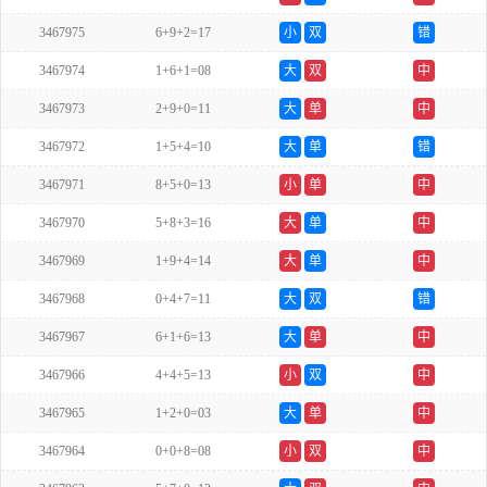
3467975
6+9+2=17
小
双
错
3467974
1+6+1=08
大
双
中
3467973
2+9+0=11
大
单
中
3467972
1+5+4=10
大
单
错
3467971
8+5+0=13
小
单
中
3467970
5+8+3=16
大
单
中
3467969
1+9+4=14
大
单
中
3467968
0+4+7=11
大
双
错
3467967
6+1+6=13
大
单
中
3467966
4+4+5=13
小
双
中
3467965
1+2+0=03
大
单
中
3467964
0+0+8=08
小
双
中