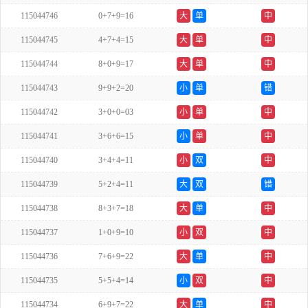
115044746
0+7+9=16
大
单
中
115044745
4+7+4=15
大
单
中
115044744
8+0+9=17
大
单
中
115044743
9+9+2=20
小
单
错
115044742
3+0+0=03
小
单
中
115044741
3+6+6=15
小
单
中
115044740
3+4+4=11
小
双
中
115044739
5+2+4=11
大
双
错
115044738
8+3+7=18
大
单
中
115044737
1+0+9=10
小
双
中
115044736
7+6+9=22
大
单
中
115044735
5+5+4=14
小
双
中
115044734
6+9+7=22
大
单
中