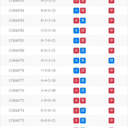
115044785
6+2+5=13
小
单
中
115044784
9+8+6=23
小
单
中
115044783
8+3+3=14
大
单
中
115044782
3+2+5=10
大
双
中
115044781
9+7+9=25
小
单
中
115044780
8+8+5=21
大
双
中
115044779
4+5+3=12
大
单
错
115044778
7+3+8=18
小
双
中
115044777
4+4+2=10
小
单
中
115044776
3+4+2=09
小
双
中
115044775
1+9+9=19
大
单
中
115044774
0+5+8=13
小
双
中
115044773
8+8+9=25
大
双
中