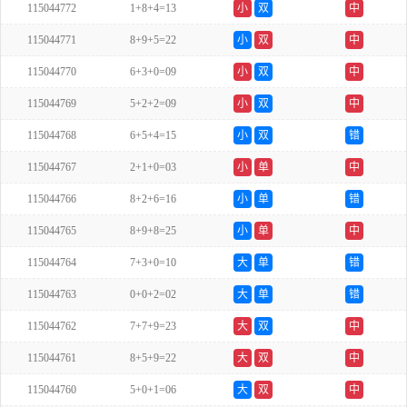
115044772
1+8+4=13
小
双
中
115044771
8+9+5=22
小
双
中
115044770
6+3+0=09
小
双
中
115044769
5+2+2=09
小
双
中
115044768
6+5+4=15
小
双
错
115044767
2+1+0=03
小
单
中
115044766
8+2+6=16
小
单
错
115044765
8+9+8=25
小
单
中
115044764
7+3+0=10
大
单
错
115044763
0+0+2=02
大
单
错
115044762
7+7+9=23
大
双
中
115044761
8+5+9=22
大
双
中
115044760
5+0+1=06
大
双
中