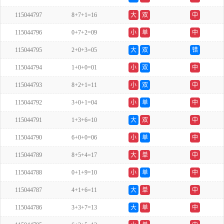
115044797
8+7+1=16
大
双
中
115044796
0+7+2=09
小
单
中
115044795
2+0+3=05
大
双
错
115044794
1+0+0=01
小
双
中
115044793
8+2+1=11
小
双
中
115044792
3+0+1=04
小
单
中
115044791
1+3+6=10
大
双
中
115044790
6+0+0=06
小
单
中
115044789
8+5+4=17
大
单
中
115044788
0+1+9=10
小
单
中
115044787
4+1+6=11
大
单
中
115044786
3+3+7=13
大
单
中