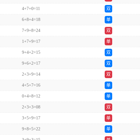
4+7+0=11
双
6+8+4=18
单
7+9+8=24
双
1+7+9=17
单
9+4+2=15
双
9+6+2=17
双
2+3+9=14
双
4+5+7=16
单
0+4+8=12
单
2+3+3=08
双
3+5+9=17
单
9+8+5=22
单
3+9+3=15
单