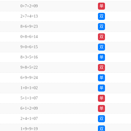
0+7+2=09
单
2+7+4=13
双
8+6+9=23
双
0+8+6=14
双
9+0+6=15
双
8+3+5=16
单
9+8+5=22
双
6+9+9=24
单
1+0+1=02
单
5+1+1=07
单
6+1+2=09
单
2+4+1=07
双
1+9+9=19
双