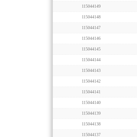
115044149
115044148
115044147
115044146
115044145
115044144
115044143
115044142
115044141
115044140
115044139
115044138
115044137