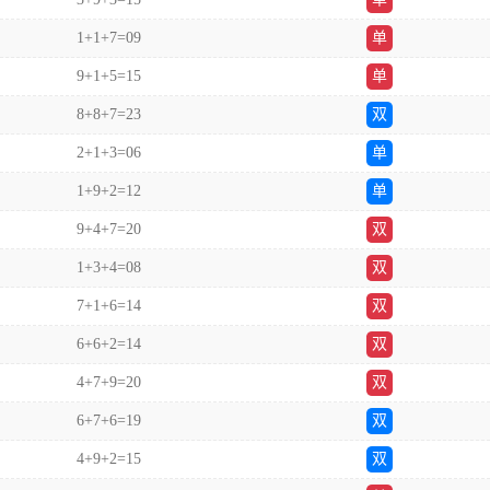
1+1+7=09
单
9+1+5=15
单
8+8+7=23
双
2+1+3=06
单
1+9+2=12
单
9+4+7=20
双
1+3+4=08
双
7+1+6=14
双
6+6+2=14
双
4+7+9=20
双
6+7+6=19
双
4+9+2=15
双