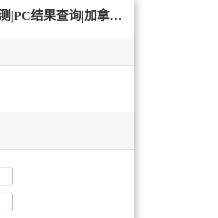
易记网址_ PC001.Com 加拿大2.8-在线|加拿大pc2.8预测-在线预测|PC结果查询|加拿大2.8走势咪牌预测|加拿大在线咪牌_火热优质的预测网站!