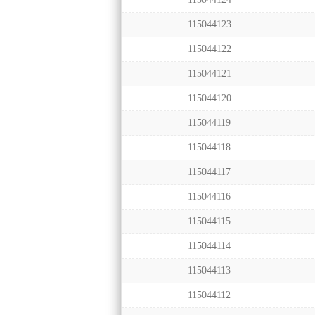
115044123
115044122
115044121
115044120
115044119
115044118
115044117
115044116
115044115
115044114
115044113
115044112