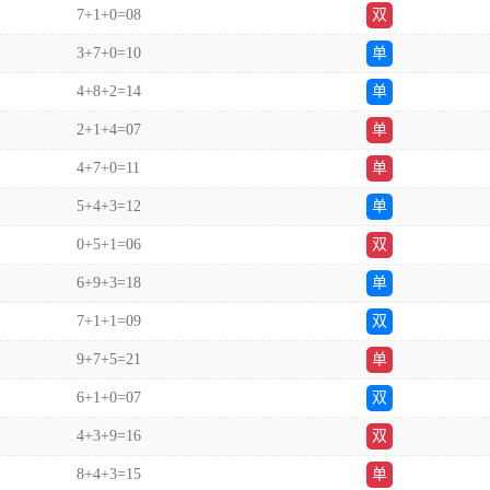
7+1+0=08
双
3+7+0=10
单
4+8+2=14
单
2+1+4=07
单
4+7+0=11
单
5+4+3=12
单
0+5+1=06
双
6+9+3=18
单
7+1+1=09
双
9+7+5=21
单
6+1+0=07
双
4+3+9=16
双
8+4+3=15
单