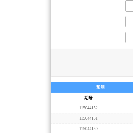
预测
期号
115044152
115044151
115044150