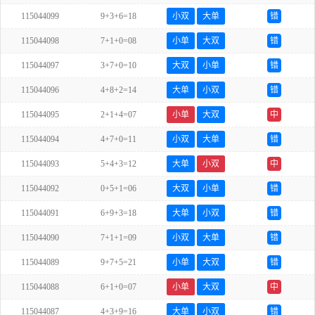
115044099
9+3+6=18
小双
大单
错
115044098
7+1+0=08
小单
大双
错
115044097
3+7+0=10
大双
小单
错
115044096
4+8+2=14
大单
小双
错
115044095
2+1+4=07
小单
大双
中
115044094
4+7+0=11
小双
大单
错
115044093
5+4+3=12
大单
小双
中
115044092
0+5+1=06
大双
小单
错
115044091
6+9+3=18
大单
小双
错
115044090
7+1+1=09
小双
大单
错
115044089
9+7+5=21
小单
大双
错
115044088
6+1+0=07
小单
大双
中
115044087
4+3+9=16
大单
小双
错