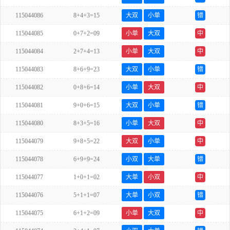
115044086
8+4+3=15
大双
小单
错
115044085
0+7+2=09
小单
大双
中
115044084
2+7+4=13
小单
大双
中
115044083
8+6+9=23
大双
小单
错
115044082
0+8+6=14
小单
大双
中
115044081
9+0+6=15
大双
小单
错
115044080
8+3+5=16
小单
大双
中
115044079
9+8+5=22
大双
小单
中
115044078
6+9+9=24
小双
大单
错
115044077
1+0+1=02
大单
小双
中
115044076
5+1+1=07
大单
小双
错
115044075
6+1+2=09
小单
大双
中