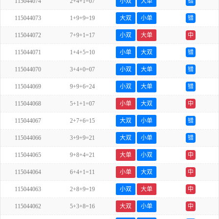
115044074
2+4+1=07
小双
大单
错
115044073
1+9+9=19
大双
小单
错
115044072
7+9+1=17
小双
大单
中
115044071
1+4+5=10
小单
大双
错
115044070
3+4+0=07
小双
大单
错
115044069
9+9+6=24
小双
大单
错
115044068
5+1+1=07
小单
大双
中
115044067
2+7+6=15
大双
小单
错
115044066
3+9+9=21
大双
小单
错
115044065
9+8+4=21
大单
小双
中
115044064
6+4+1=11
小单
大双
中
115044063
2+8+9=19
小双
大单
中
115044062
5+3+8=16
大双
小单
中